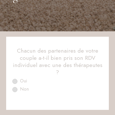
Chacun des partenaires de votre
couple a-t-il bien pris son RDV
individuel avec une des thérapeutes
?
Oui
Non